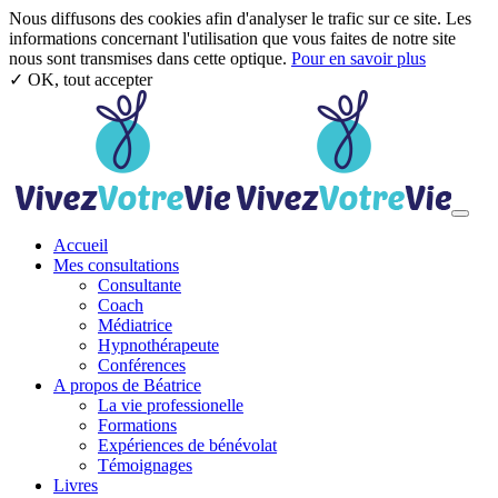
Nous diffusons des cookies afin d'analyser le trafic sur ce site. Les
informations concernant l'utilisation que vous faites de notre site
nous sont transmises dans cette optique.
Pour en savoir plus
✓ OK, tout accepter
Aller au contenu principal
Toggl
Accueil
Mes consultations
Consultante
Coach
Médiatrice
Hypnothérapeute
Conférences
A propos de Béatrice
La vie professionelle
Formations
Expériences de bénévolat
Témoignages
Livres