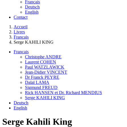
Français
Deutsch
English
Contact
You are here:
Accueil
Livres
Français
Serge KAHILI KING
Français
Christophe ANDRE
Laurent COHEN
Paul WATZLAWICK
Jean-Didier VINCENT
Dr Franck PEYRE
Dalaï LAMA
Sigmund FREUD
Rick HANSEN et Dr. Richard MENDIUS
Serge KAHILI KING
Deutsch
English
Serge Kahili King