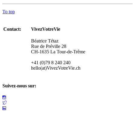
To top
Contact:
VivezVotreVie
Béatrice Tétaz
Rue de Préville 28
CH-1635 La Tour-de-Trême
+41 (0)79 8 240 240
hello(at)VivezVotreVie.ch
Suivez-nous sur: