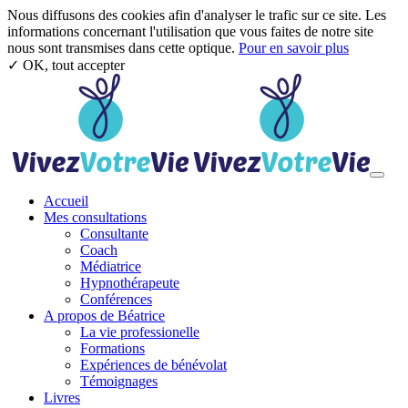
Nous diffusons des cookies afin d'analyser le trafic sur ce site. Les
informations concernant l'utilisation que vous faites de notre site
nous sont transmises dans cette optique.
Pour en savoir plus
✓ OK, tout accepter
Aller au contenu principal
Toggl
Accueil
Mes consultations
Consultante
Coach
Médiatrice
Hypnothérapeute
Conférences
A propos de Béatrice
La vie professionelle
Formations
Expériences de bénévolat
Témoignages
Livres