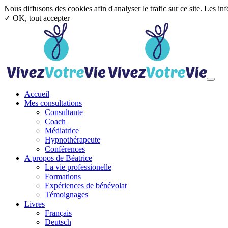
Nous diffusons des cookies afin d'analyser le trafic sur ce site. Les in
✓ OK, tout accepter
Aller au contenu principal
Toggl
Accueil
Mes consultations
Consultante
Coach
Médiatrice
Hypnothérapeute
Conférences
A propos de Béatrice
La vie professionelle
Formations
Expériences de bénévolat
Témoignages
Livres
Français
Deutsch