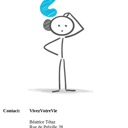
Contact:
VivezVotreVie
Béatrice Tétaz
Rue de Préville 28