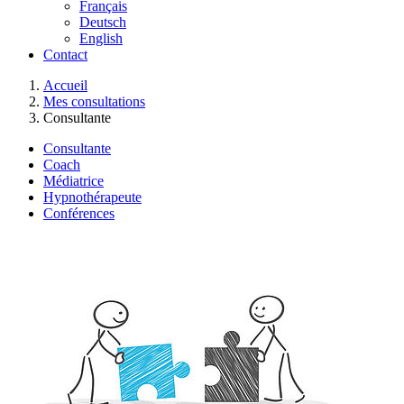
Français
Deutsch
English
Contact
You are here:
Accueil
Mes consultations
Consultante
Consultante
Coach
Médiatrice
Hypnothérapeute
Conférences