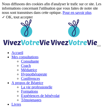
Nous diffusons des cookies afin d'analyser le trafic sur ce site. Les
informations concernant l'utilisation que vous faites de notre site
nous sont transmises dans cette optique.
Pour en savoir plus
✓ OK, tout accepter
Aller au contenu principal
Toggl
Accueil
Mes consultations
Consultante
Coach
Médiatrice
Hypnothérapeute
Conférences
A propos de Béatrice
La vie professionelle
Formations
Expériences de bénévolat
Témoignages
Livres