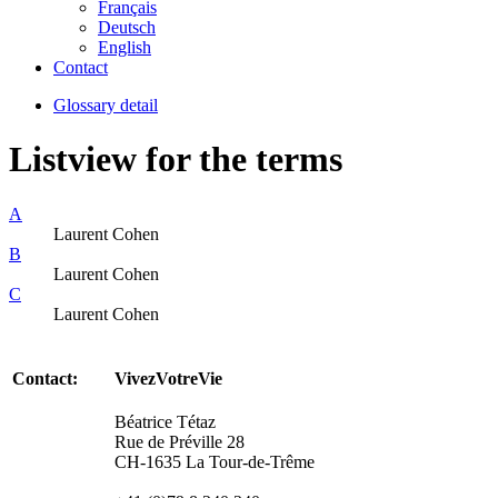
Français
Deutsch
English
Contact
Glossary detail
Listview for the terms
A
Laurent Cohen
B
Laurent Cohen
C
Laurent Cohen
Contact:
VivezVotreVie
Béatrice Tétaz
Rue de Préville 28
CH-1635 La Tour-de-Trême