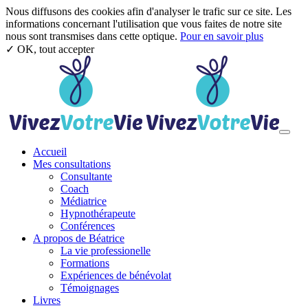
Nous diffusons des cookies afin d'analyser le trafic sur ce site. Les
informations concernant l'utilisation que vous faites de notre site
nous sont transmises dans cette optique.
Pour en savoir plus
✓ OK, tout accepter
Aller au contenu principal
Toggl
Accueil
Mes consultations
Consultante
Coach
Médiatrice
Hypnothérapeute
Conférences
A propos de Béatrice
La vie professionelle
Formations
Expériences de bénévolat
Témoignages
Livres