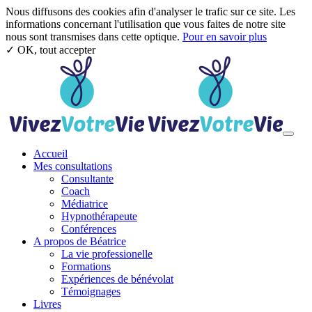
Nous diffusons des cookies afin d'analyser le trafic sur ce site. Les
informations concernant l'utilisation que vous faites de notre site
nous sont transmises dans cette optique.
Pour en savoir plus
✓ OK, tout accepter
Aller au contenu principal
Toggl
Accueil
Mes consultations
Consultante
Coach
Médiatrice
Hypnothérapeute
Conférences
A propos de Béatrice
La vie professionelle
Formations
Expériences de bénévolat
Témoignages
Livres