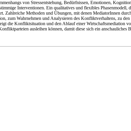
menhangs von Stressentstehung, Bedürfnissen, Emotionen, Kognitionen
stimmige Interventionen. Ein qualitatives und flexibles Phasenmodell, d
hrt. Zahlreiche Methoden und Übungen, mit denen MediatorInnen durch 
ion, zum Wahrnehmen und Analysieren des Konfliktverhaltens, zu den
gt die Konfliktsituation und den Ablauf einer Wirtschaftsmediation v
nfliktparteien ausleihen können, damit diese sich ein anschauliches 