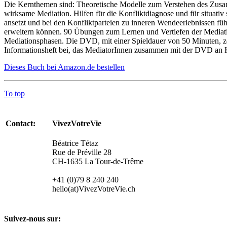
Die Kernthemen sind: Theoretische Modelle zum Verstehen des Zusam
wirksame Mediation. Hilfen für die Konfliktdiagnose und für situativ 
ansetzt und bei den Konfliktparteien zu inneren Wendeerlebnissen fü
erweitern können. 90 Übungen zum Lernen und Vertiefen der Mediat
Mediationsphasen. Die DVD, mit einer Spieldauer von 50 Minuten, zei
Informationsheft bei, das MediatorInnen zusammen mit der DVD an Ko
Dieses Buch bei Amazon.de bestellen
To top
Contact:
VivezVotreVie
Béatrice Tétaz
Rue de Préville 28
CH-1635 La Tour-de-Trême
+41 (0)79 8 240 240
hello(at)VivezVotreVie.ch
Suivez-nous sur: