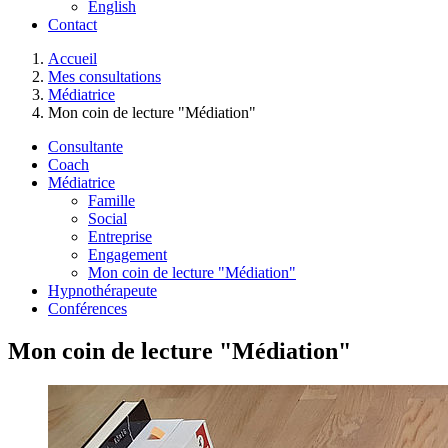
English
Contact
You are here:
Accueil
Mes consultations
Médiatrice
Mon coin de lecture "Médiation"
Consultante
Coach
Médiatrice
Famille
Social
Entreprise
Engagement
Mon coin de lecture "Médiation"
Hypnothérapeute
Conférences
Mon coin de lecture "Médiation"