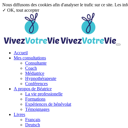
Nous diffusons des cookies afin d'analyser le trafic sur ce site. Les in
✓ OK, tout accepter
Aller au contenu principal
Toggl
Accueil
Mes consultations
Consultante
Coach
Médiatrice
Hypnothérapeute
Conférences
A propos de Béatrice
La vie professionelle
Formations
Expériences de bénévolat
Témoignages
Livres
Français
Deutsch